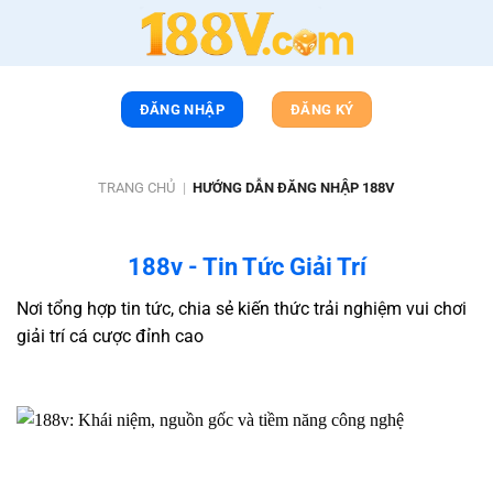
Chuyển
đến
nội
dung
ĐĂNG NHẬP
ĐĂNG KÝ
TRANG CHỦ
|
HƯỚNG DẪN ĐĂNG NHẬP 188V
188v - Tin Tức Giải Trí
Nơi tổng hợp tin tức, chia sẻ kiến thức trải nghiệm vui chơi
giải trí cá cược đỉnh cao