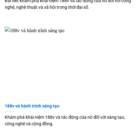
Bài viết khám phá khái niệm 188v và tác động của nó đối với công
nghệ, nghệ thuật và xã hội trong thời đại số.
188v và hành trình sáng tạo
Khám phá khái niệm 188v và tác động của nó đối với sáng tạo,
công nghệ và cộng đồng.