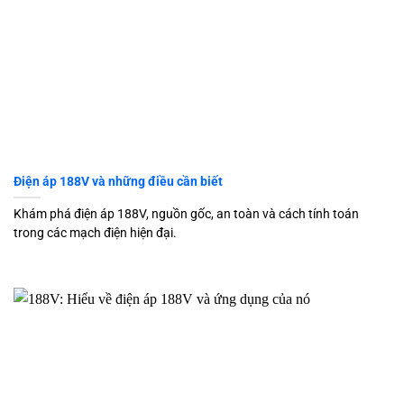
Điện áp 188V và những điều cần biết
Khám phá điện áp 188V, nguồn gốc, an toàn và cách tính toán
trong các mạch điện hiện đại.