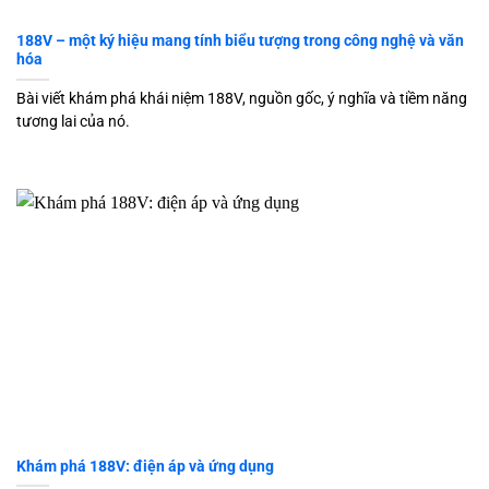
188V – một ký hiệu mang tính biểu tượng trong công nghệ và văn
hóa
Bài viết khám phá khái niệm 188V, nguồn gốc, ý nghĩa và tiềm năng
tương lai của nó.
Khám phá 188V: điện áp và ứng dụng