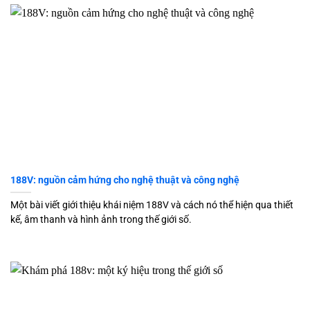
188V: nguồn cảm hứng cho nghệ thuật và công nghệ
Một bài viết giới thiệu khái niệm 188V và cách nó thể hiện qua thiết
kế, âm thanh và hình ảnh trong thế giới số.