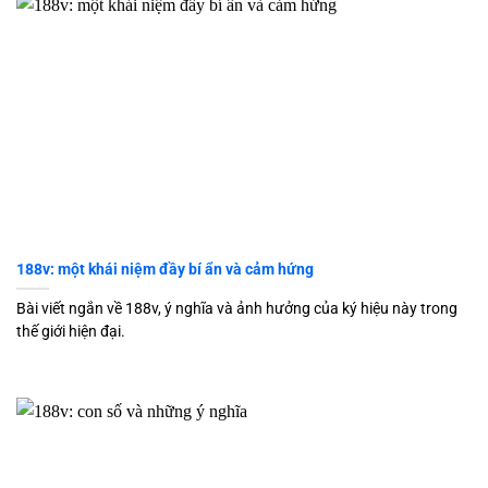
188v: một khái niệm đầy bí ẩn và cảm hứng
Bài viết ngắn về 188v, ý nghĩa và ảnh hưởng của ký hiệu này trong
thế giới hiện đại.