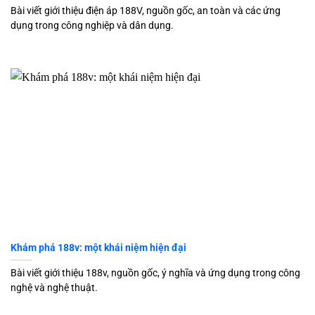
Bài viết giới thiệu điện áp 188V, nguồn gốc, an toàn và các ứng
dụng trong công nghiệp và dân dụng.
Khám phá 188v: một khái niệm hiện đại
Bài viết giới thiệu 188v, nguồn gốc, ý nghĩa và ứng dụng trong công
nghệ và nghệ thuật.