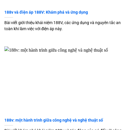
188v và điện áp 188V: Khám phá và ứng dụng
Bài viết giới thiệu khái niệm 188V, các ứng dụng và nguyên tắc an
toàn khi làm việc với điện áp này.
188v: một hành trình giữa công nghệ và nghệ thuật số