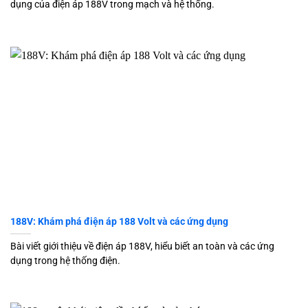
dụng của điện áp 188V trong mạch và hệ thống.
188V: Khám phá điện áp 188 Volt và các ứng dụng
Bài viết giới thiệu về điện áp 188V, hiểu biết an toàn và các ứng
dụng trong hệ thống điện.