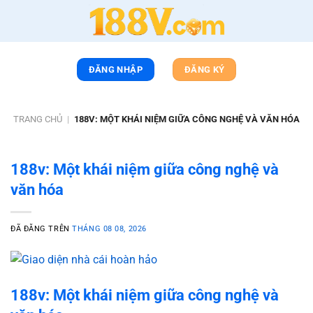
Chuyển
đến
nội
dung
ĐĂNG NHẬP
ĐĂNG KÝ
TRANG CHỦ
|
188V: MỘT KHÁI NIỆM GIỮA CÔNG NGHỆ VÀ VĂN HÓA
188v: Một khái niệm giữa công nghệ và
văn hóa
ĐÃ ĐĂNG TRÊN
THÁNG 08 08, 2026
188v: Một khái niệm giữa công nghệ và