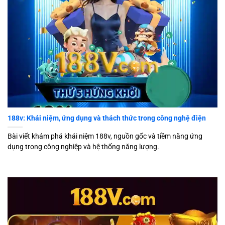
Hệ thống bảo mật chuẩn SSL 128-bit
Khi thực hiện thao tác
dang ky
, dữ liệu cá nhân là mối
quan tâm hàng đầu. Tại 188V.COM, chúng tôi cam kết hệ
thống của
188v
sử dụng công nghệ mã hóa tiên tiến nhất,
đảm bảo thông tin ngân hàng và danh tính của bạn được
bảo vệ tuyệt đối trước mọi sự xâm nhập từ bên thứ ba.
Giao dịch nạp rút siêu tốc
188v: Khái niệm, ứng dụng và thách thức trong công nghệ điện
Một tài khoản thành viên tại
188v
cho phép bạn trải
nghiệm tốc độ thanh khoản ấn tượng. Thời gian nạp tiền
Bài viết khám phá khái niệm 188v, nguồn gốc và tiềm năng ứng
dụng trong công nghiệp và hệ thống năng lượng.
chỉ tính bằng giây và rút tiền về tài khoản ngân hàng chỉ
trong vài phút, hỗ trợ đa dạng các ngân hàng nội địa tại
Việt Nam.
Điều kiện cần thiết trước khi tạo tài khoản
Để quy trình
đăng ký
188v
diễn ra suôn sẻ và không gặp