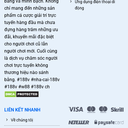
bằng và minh bạch. Không
Ứng dụng điện thoại di
bản. Dưới đây là những lời khuyên từ chuyên gia tại
chỉ mang đến những sản
động
188V.COM:
phẩm cá cược giải trí trực
tuyến hàng đầu mà chưa
Họ tên đăng ký phải trùng với tài khoản ngân hàng
đựng hàng trăm những ưu
Đây là nguyên tắc bất di bất dịch tại 188v cũng như các
đãi, khuyến mãi đặc biệt
nhà cái uy tín khác. Tên thật bạn khai báo trong hồ sơ phải
cho người chơi cũ lẫn
trùng khớp 100%
với tên chủ tài khoản ngân hàng dùng để
người chơi mới. Cuối cùng
nạp/rút tiền. Nếu sai lệch, lệnh rút tiền của bạn sẽ bị từ chối
là dịch vụ chăm sóc người
để đảm bảo an toàn tài chính.
chơi trực tuyến không
thương hiệu nào sánh
Không chia sẻ tài khoản
bằng. #188v #nha-cai-188v
Tuyệt đối không chia sẻ thông tin đăng nhập cho bất kỳ ai,
#188v #w88 #188v ch
kể cả nhân viên hỗ trợ. 188v không bao giờ yêu cầu khách
hàng cung cấp mật khẩu qua tin nhắn hay điện thoại.
LIÊN KẾT NHANH
Sử dụng IP sạch
Về chúng tôị
Hạn chế đăng ký hoặc đăng nhập tài khoản trên các thiết