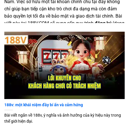
Nam. Việc sở hữu một tài khoản chính chủ tại đây không
chỉ giúp bạn tiếp cận kho trò chơi đa dạng mà còn đảm
bảo quyền lợi tối đa về bảo mật và giao dịch tài chính. Bài
viết này tại 188V.COM sẽ cung cấp quy trình
đăng ký
(dang
ky) chi tiết, chuẩn xác và những lưu ý quan trọng để bạn
bắt đầu hành trình chinh phục các giải thưởng lớn một
cách thuận lợi nhất.
Giao diện trang chủ 188v hiện đại và thân thiện với người dùng
Mục Lục Nội Dung
Tại sao nên chọn đăng ký tài khoản tại 188v?
188v: một khái niệm đầy bí ẩn và cảm hứng
Điều kiện cần thiết trước khi tạo tài khoản
Bài viết ngắn về 188v, ý nghĩa và ảnh hưởng của ký hiệu này trong
Quy trình đăng ký 188v chuẩn xác nhất
thế giới hiện đại.