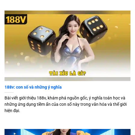
Những lưu ý sống còn khi đăng ký thành viên
Các ưu đãi độc quyền cho tân thủ
Câu hỏi thường gặp (FAQ)
Tại sao nên chọn đăng ký tài khoản tại 188v?
Trước khi đi vào các bước thao tác kỹ thuật, hãy cùng điểm
qua những lý do khiến
188v
trở thành từ khóa được tìm
kiếm hàng đầu. Không phải ngẫu nhiên mà nền tảng này
thu hút hàng triệu lượt truy cập mỗi tháng.
Uy tín và tính pháp lý minh bạch
188v: con số và những ý nghĩa
188v
hoạt động dưới sự giám sát chặt chẽ của các tổ chức
Bài viết giới thiệu 188v, khám phá nguồn gốc, ý nghĩa toán học và
cờ bạc quốc tế. Điều này đảm bảo rằng mọi ván cược, mọi
những ứng dụng tiềm ẩn của con số này trong văn hóa và thế giới
vòng quay đều diễn ra công bằng, minh bạch và không có
hiện đại.
sự can thiệp của phần mềm gian lận. Người chơi có thể
hoàn toàn yên tâm về tính pháp lý khi tham gia giải trí tại
đây.