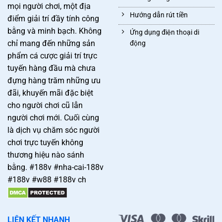
mọi người chơi, một địa
Hướng dẫn rút tiền
điểm giải trí đầy tính công
bằng và minh bạch. Không
Ứng dụng điện thoại di
chỉ mang đến những sản
động
phẩm cá cược giải trí trực
tuyến hàng đầu mà chưa
đựng hàng trăm những ưu
đãi, khuyến mãi đặc biệt
cho người chơi cũ lẫn
người chơi mới. Cuối cùng
là dịch vụ chăm sóc người
chơi trực tuyến không
thương hiệu nào sánh
bằng. #188v #nha-cai-188v
#188v #w88 #188v ch
LIÊN KẾT NHANH