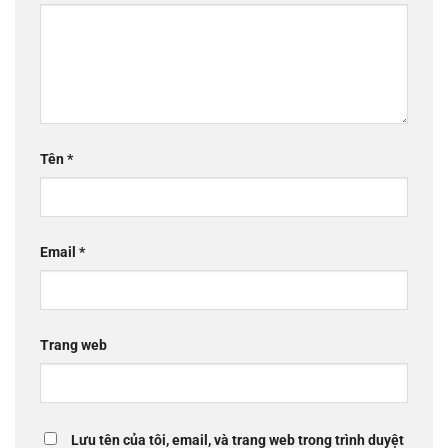
Tên
*
Email
*
Trang web
Lưu tên của tôi, email, và trang web trong trình duyệt