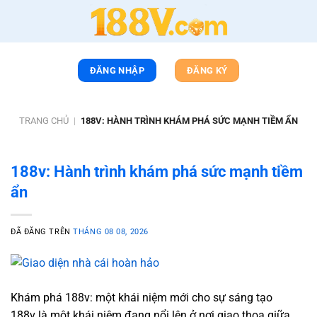
Chuyển
đến
nội
dung
ĐĂNG NHẬP
ĐĂNG KÝ
TRANG CHỦ
|
188V: HÀNH TRÌNH KHÁM PHÁ SỨC MẠNH TIỀM ẨN
188v: Hành trình khám phá sức mạnh tiềm
ẩn
ĐÃ ĐĂNG TRÊN
THÁNG 08 08, 2026
Khám phá 188v: một khái niệm mới cho sự sáng tạo
188v là một khái niệm đang nổi lên ở nơi giao thoa giữa