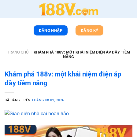
Chuyển
đến
nội
dung
ĐĂNG NHẬP
ĐĂNG KÝ
TRANG CHỦ
|
KHÁM PHÁ 188V: MỘT KHÁI NIỆM ĐIỆN ÁP ĐẦY TIỀM
NĂNG
Khám phá 188v: một khái niệm điện áp
đầy tiềm năng
ĐÃ ĐĂNG TRÊN
THÁNG 08 09, 2026