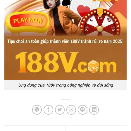
Ứng dụng của 188v trong công nghiệp và đời sống