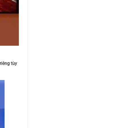
riêng tùy