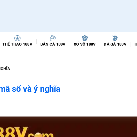
THỂ THAO 188V
BẮN CÁ 188V
XỔ SỐ 188V
ĐÁ GÀ 188V
H
NGHĨA
mã số và ý nghĩa