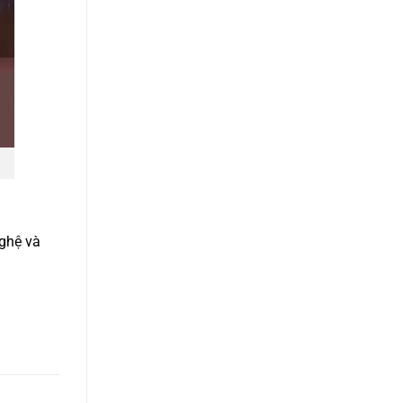
nghệ và