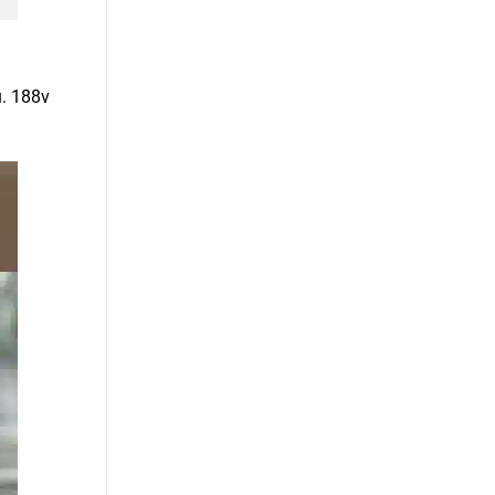
u. 188v