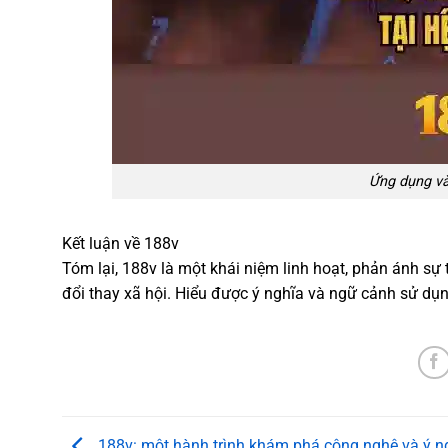
Ứng dụng và
Kết luận về 188v
Tóm lại, 188v là một khái niệm linh hoạt, phản ánh sự 
đổi thay xã hội. Hiểu được ý nghĩa và ngữ cảnh sử dụn
188v: một hành trình khám phá công nghệ và ý n