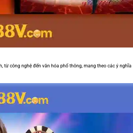
, từ công nghệ đến văn hóa phổ thông, mang theo các ý nghĩa 