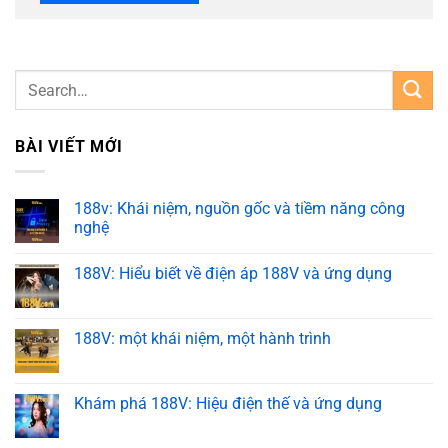
BÀI VIẾT MỚI
188v: Khái niệm, nguồn gốc và tiềm năng công
nghệ
188V: Hiểu biết về điện áp 188V và ứng dụng
188V: một khái niệm, một hành trình
Khám phá 188V: Hiệu điện thế và ứng dụng