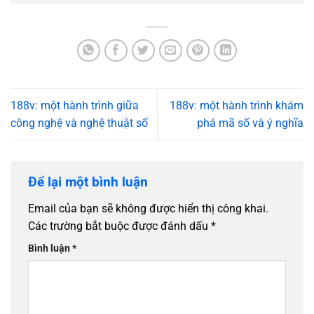
188v: một hành trình giữa
188v: một hành trình khám
công nghệ và nghệ thuật số
phá mã số và ý nghĩa
Để lại một bình luận
Email của bạn sẽ không được hiển thị công khai.
Các trường bắt buộc được đánh dấu
*
Bình luận
*