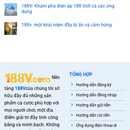
188V: Khám phá điện áp 188 Volt và các ứng
dụng
188v: một khái niệm đầy bí ẩn và cảm hứng
TỔNG HỢP
Nền
Hướng dẫn đăng ký
tảng
188V
của chúng tôi sở
Hướng dẫn đăng nhập
hữu đầy đủ những sản
phẩm cá cược phù hợp với
Hướng dẫn gửi tiền
mọi người chơi, một địa
Hướng dẫn rút tiền
điểm giải trí đầy tính công
bằng và minh bạch. Không
Ứng dụng điện thoại di