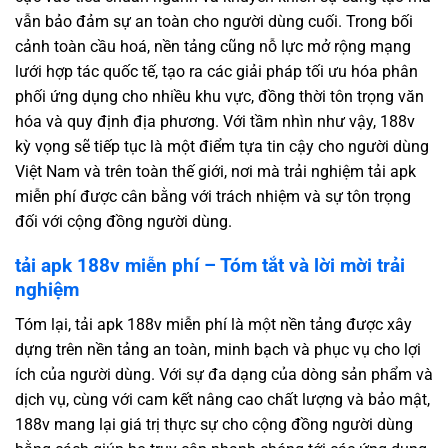
vẫn bảo đảm sự an toàn cho người dùng cuối. Trong bối
cảnh toàn cầu hoá, nền tảng cũng nỗ lực mở rộng mạng
lưới hợp tác quốc tế, tạo ra các giải pháp tối ưu hóa phân
phối ứng dụng cho nhiều khu vực, đồng thời tôn trọng văn
hóa và quy định địa phương. Với tầm nhìn như vậy, 188v
kỳ vọng sẽ tiếp tục là một điểm tựa tin cậy cho người dùng
Việt Nam và trên toàn thế giới, nơi mà trải nghiệm tải apk
miễn phí được cân bằng với trách nhiệm và sự tôn trọng
đối với cộng đồng người dùng.
tải apk 188v miễn phí – Tóm tắt và lời mời trải
nghiệm
Tóm lại, tải apk 188v miễn phí là một nền tảng được xây
dựng trên nền tảng an toàn, minh bạch và phục vụ cho lợi
ích của người dùng. Với sự đa dạng của dòng sản phẩm và
dịch vụ, cùng với cam kết nâng cao chất lượng và bảo mật,
188v mang lại giá trị thực sự cho cộng đồng người dùng