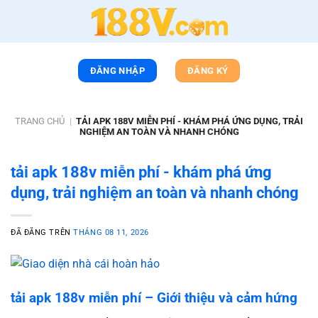
Chuyển
đến
nội
dung
ĐĂNG NHẬP
ĐĂNG KÝ
TRANG CHỦ
|
TẢI APK 188V MIỄN PHÍ - KHÁM PHÁ ỨNG DỤNG, TRẢI
NGHIỆM AN TOÀN VÀ NHANH CHÓNG
tải apk 188v miễn phí - khám phá ứng
dụng, trải nghiệm an toàn và nhanh chóng
ĐÃ ĐĂNG TRÊN
THÁNG 08 11, 2026
tải apk 188v miễn phí – Giới thiệu và cảm hứng