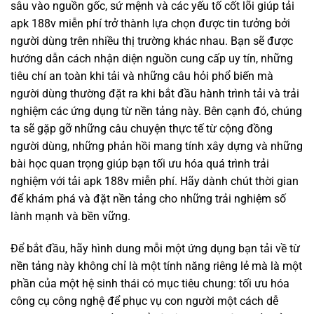
sâu vào nguồn gốc, sứ mệnh và các yếu tố cốt lõi giúp tải
apk 188v miễn phí trở thành lựa chọn được tin tưởng bởi
người dùng trên nhiều thị trường khác nhau. Bạn sẽ được
hướng dẫn cách nhận diện nguồn cung cấp uy tín, những
tiêu chí an toàn khi tải và những câu hỏi phổ biến mà
người dùng thường đặt ra khi bắt đầu hành trình tải và trải
nghiệm các ứng dụng từ nền tảng này. Bên cạnh đó, chúng
ta sẽ gặp gỡ những câu chuyện thực tế từ cộng đồng
người dùng, những phản hồi mang tính xây dựng và những
bài học quan trọng giúp bạn tối ưu hóa quá trình trải
nghiệm với tải apk 188v miễn phí. Hãy dành chút thời gian
để khám phá và đặt nền tảng cho những trải nghiệm số
lành mạnh và bền vững.
Để bắt đầu, hãy hình dung mỗi một ứng dụng bạn tải về từ
nền tảng này không chỉ là một tính năng riêng lẻ mà là một
phần của một hệ sinh thái có mục tiêu chung: tối ưu hóa
công cụ công nghệ để phục vụ con người một cách dễ