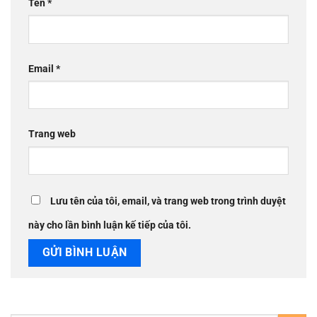
Tên
*
Email
*
Trang web
Lưu tên của tôi, email, và trang web trong trình duyệt
này cho lần bình luận kế tiếp của tôi.