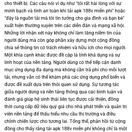
cho thiết bị. Các câu nói ví dụ như "tôi rất hài lòng với sự
minh bạch và tính an toàn khi tải apk 188v miễn phí" hoặc
"đây là nguồn tải mà tôi tin tưởng cho gia đình và bạn bè"
xuất hiện thường xuyên trên các diễn đàn và mạng xã hội.
Những lời nhận xét này không chỉ làm tăng niềm tin của
người dùng mà còn góp phần xây dựng một cộng đồng
chia sẻ thông tin có trách nhiệm và hữu ích cho mọi người.
Một khía cạnh khác được đề cập là tính khả dụng và sự
linh hoạt của nền tảng. Người dùng có thể tiếp cận danh
mục ứng dụng đa dạng mà không cần trả phí cho mỗi lượt
tải, nhưng vẫn có thể khám phá các ứng dụng phổ biến và
được đề xuất dựa trên thói quen sử dụng. Sự tương tác
giữa người dùng và nền tảng thông qua các bình luận và
đánh giá giúp hệ sinh thái liên tục được cải thiện, đồng
thời cung cấp dữ liệu quý giá cho nhà phát triển và quản trị
viên nền tảng để thấu hiểu nhu cầu thị trường và điều
chỉnh chiến lược cho tương lai. Tổng thể, phản hồi từ cộng
đồng cho thấy rằng tải apk 188v miễn phí không chỉ là một