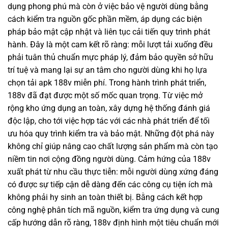
dụng phong phú mà còn ở việc bảo vệ người dùng bằng
cách kiểm tra nguồn gốc phần mềm, áp dụng các biện
pháp bảo mật cập nhật và liên tục cải tiến quy trình phát
hành. Đây là một cam kết rõ ràng: mỗi lượt tải xuống đều
phải tuân thủ chuẩn mực pháp lý, đảm bảo quyền sở hữu
trí tuệ và mang lại sự an tâm cho người dùng khi họ lựa
chọn tải apk 188v miễn phí. Trong hành trình phát triển,
188v đã đạt được một số mốc quan trọng. Từ việc mở
rộng kho ứng dụng an toàn, xây dựng hệ thống đánh giá
độc lập, cho tới việc hợp tác với các nhà phát triển để tối
ưu hóa quy trình kiểm tra và bảo mật. Những đột phá này
không chỉ giúp nâng cao chất lượng sản phẩm mà còn tạo
niềm tin nơi cộng đồng người dùng. Cảm hứng của 188v
xuất phát từ nhu cầu thực tiễn: mỗi người dùng xứng đáng
có được sự tiếp cận dễ dàng đến các công cụ tiện ích mà
không phải hy sinh an toàn thiết bị. Bằng cách kết hợp
công nghệ phân tích mã nguồn, kiểm tra ứng dụng và cung
cấp hướng dẫn rõ ràng, 188v định hình một tiêu chuẩn mới