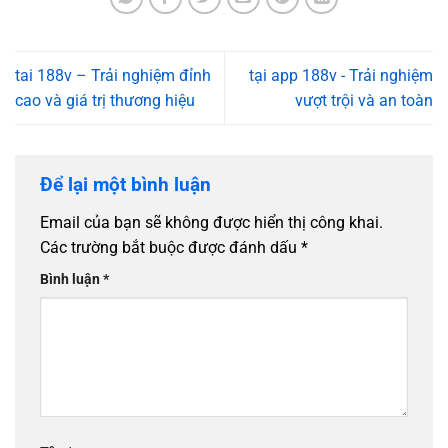
tai 188v – Trải nghiệm đỉnh
tại app 188v - Trải nghiệm
cao và giá trị thương hiệu
vượt trội và an toàn
Để lại một bình luận
Email của bạn sẽ không được hiển thị công khai.
Các trường bắt buộc được đánh dấu
*
Bình luận
*