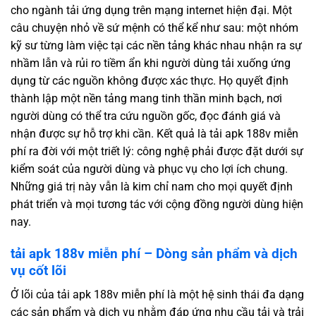
cho ngành tải ứng dụng trên mạng internet hiện đại. Một
câu chuyện nhỏ về sứ mệnh có thể kể như sau: một nhóm
kỹ sư từng làm việc tại các nền tảng khác nhau nhận ra sự
nhầm lẫn và rủi ro tiềm ẩn khi người dùng tải xuống ứng
dụng từ các nguồn không được xác thực. Họ quyết định
thành lập một nền tảng mang tinh thần minh bạch, nơi
người dùng có thể tra cứu nguồn gốc, đọc đánh giá và
nhận được sự hỗ trợ khi cần. Kết quả là tải apk 188v miễn
phí ra đời với một triết lý: công nghệ phải được đặt dưới sự
kiểm soát của người dùng và phục vụ cho lợi ích chung.
Những giá trị này vẫn là kim chỉ nam cho mọi quyết định
phát triển và mọi tương tác với cộng đồng người dùng hiện
nay.
tải apk 188v miễn phí – Dòng sản phẩm và dịch
vụ cốt lõi
Ở lõi của tải apk 188v miễn phí là một hệ sinh thái đa dạng
các sản phẩm và dịch vụ nhằm đáp ứng nhu cầu tải và trải