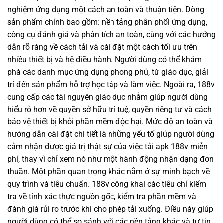
nghiệm ứng dụng một cách an toàn và thuận tiện. Dòng
sản phẩm chính bao gồm: nền tảng phân phối ứng dụng,
công cụ đánh giá và phân tích an toàn, cùng với các hướng
dẫn rõ ràng về cách tải và cài đặt một cách tối ưu trên
nhiều thiết bị và hệ điều hành. Người dùng có thể khám
phá các danh mục ứng dụng phong phú, từ giáo dục, giải
trí đến sản phẩm hỗ trợ học tập và làm việc. Ngoài ra, 188v
cung cấp các tài nguyên giáo dục nhằm giúp người dùng
hiểu rõ hơn về quyền sở hữu trí tuệ, quyền riêng tư và cách
bảo vệ thiết bị khỏi phần mềm độc hại. Mức độ an toàn và
hướng dẫn cài đặt chi tiết là những yếu tố giúp người dùng
cảm nhận được giá trị thật sự của việc tải apk 188v miễn
phí, thay vì chỉ xem nó như một hành động nhận dạng đơn
thuần. Một phần quan trọng khác nằm ở sự minh bạch về
quy trình và tiêu chuẩn. 188v công khai các tiêu chí kiểm
tra về tính xác thực nguồn gốc, kiểm tra phần mềm và
đánh giá rủi ro trước khi cho phép tải xuống. Điều này giúp
người dùng có thể so sánh với các nền tảng khác và tự tin