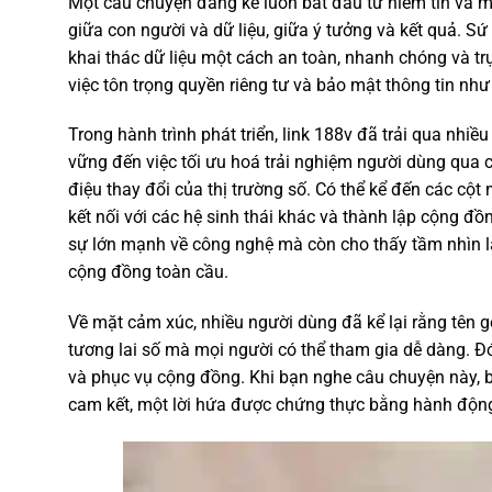
Một câu chuyện đáng kể luôn bắt đầu từ niềm tin và mụ
giữa con người và dữ liệu, giữa ý tưởng và kết quả. S
khai thác dữ liệu một cách an toàn, nhanh chóng và tr
việc tôn trọng quyền riêng tư và bảo mật thông tin nh
Trong hành trình phát triển, link 188v đã trải qua nhiề
vững đến việc tối ưu hoá trải nghiệm người dùng qua c
điệu thay đổi của thị trường số. Có thể kể đến các cộ
kết nối với các hệ sinh thái khác và thành lập cộng đ
sự lớn mạnh về công nghệ mà còn cho thấy tầm nhìn lâ
cộng đồng toàn cầu.
Về mặt cảm xúc, nhiều người dùng đã kể lại rằng tên gọ
tương lai số mà mọi người có thể tham gia dễ dàng. Đó
và phục vụ cộng đồng. Khi bạn nghe câu chuyện này, b
cam kết, một lời hứa được chứng thực bằng hành động 