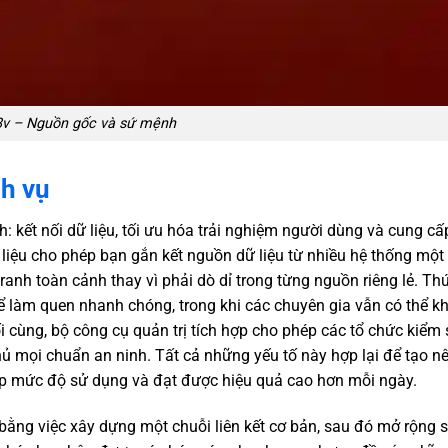
88v – Nguồn gốc và sứ mệnh
ch vụ
nh: kết nối dữ liệu, tối ưu hóa trải nghiệm người dùng và cung cấ
dữ liệu cho phép bạn gắn kết nguồn dữ liệu từ nhiều hệ thống một
ranh toàn cảnh thay vì phải dò dỉ trong từng nguồn riêng lẻ. Thứ
ể làm quen nhanh chóng, trong khi các chuyên gia vẫn có thể kh
ối cùng, bộ công cụ quản trị tích hợp cho phép các tổ chức kiểm 
hủ mọi chuẩn an ninh. Tất cả những yếu tố này hợp lại để tạo n
cấp mức độ sử dụng và đạt được hiệu quả cao hơn mỗi ngày.
 bằng việc xây dựng một chuỗi liên kết cơ bản, sau đó mở rộng 