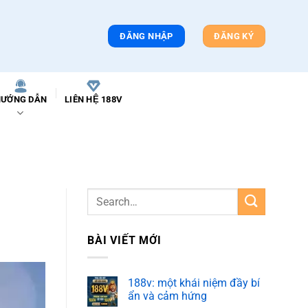
ĐĂNG NHẬP
ĐĂNG KÝ
ƯỚNG DẪN
LIÊN HỆ 188V
BÀI VIẾT MỚI
188v: một khái niệm đầy bí
ẩn và cảm hứng