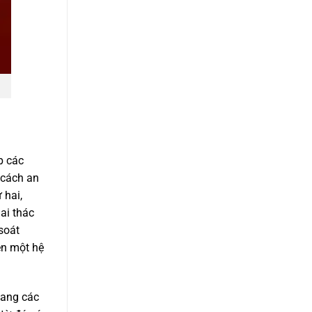
p các
 cách an
 hai,
ai thác
soát
ên một hệ
sang các