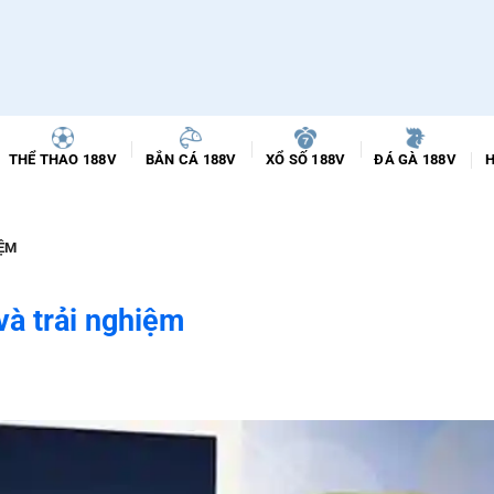
THỂ THAO 188V
BẮN CÁ 188V
XỔ SỐ 188V
ĐÁ GÀ 188V
H
IỆM
và trải nghiệm