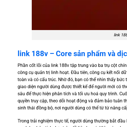
link 1
link 188v – Core sản phẩm và dị
Phần cốt lõi của link 188v tập trung vào ba trụ cột chí
công cụ quản trị linh hoạt. Đầu tiên, công cụ kết nối 
toàn và có cấu trúc. Nhờ đó, bạn có thể nhìn thấy bức t
giao diện người dùng được thiết kế để người mới có th
sâu để thực hiện phân tích và tối ưu hoá quy trình. Cu
quyền truy cập, theo dõi hoạt động và đảm bảo tuân t
sinh thái đồng bộ, nơi người dùng có thể từ từ nâng 
Trong trải nghiệm thực tế, người dùng thường bắt đầu