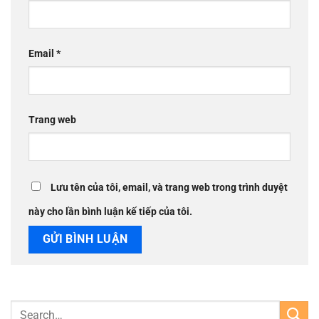
Email
*
Trang web
Lưu tên của tôi, email, và trang web trong trình duyệt
này cho lần bình luận kế tiếp của tôi.