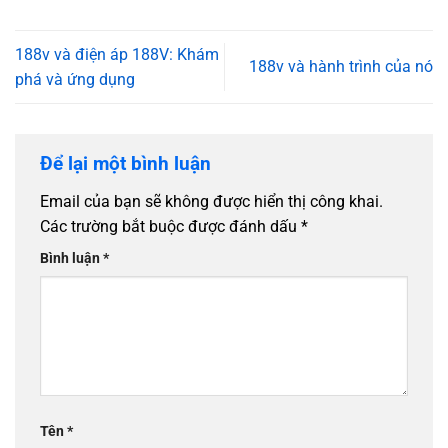
188v và điện áp 188V: Khám
188v và hành trình của nó
phá và ứng dụng
Để lại một bình luận
Email của bạn sẽ không được hiển thị công khai.
Các trường bắt buộc được đánh dấu
*
Bình luận
*
Tên
*