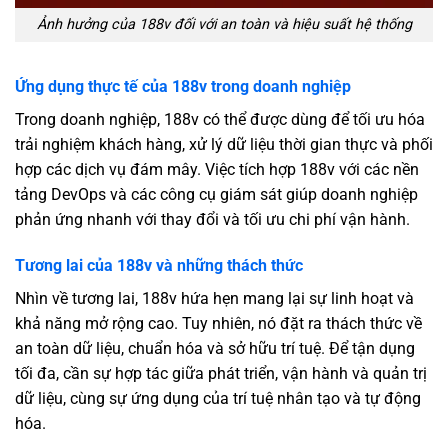
Ảnh hưởng của 188v đối với an toàn và hiệu suất hệ thống
Ứng dụng thực tế của 188v trong doanh nghiệp
Trong doanh nghiệp, 188v có thể được dùng để tối ưu hóa
trải nghiệm khách hàng, xử lý dữ liệu thời gian thực và phối
hợp các dịch vụ đám mây. Việc tích hợp 188v với các nền
tảng DevOps và các công cụ giám sát giúp doanh nghiệp
phản ứng nhanh với thay đổi và tối ưu chi phí vận hành.
Tương lai của 188v và những thách thức
Nhìn về tương lai, 188v hứa hẹn mang lại sự linh hoạt và
khả năng mở rộng cao. Tuy nhiên, nó đặt ra thách thức về
an toàn dữ liệu, chuẩn hóa và sở hữu trí tuệ. Để tận dụng
tối đa, cần sự hợp tác giữa phát triển, vận hành và quản trị
dữ liệu, cùng sự ứng dụng của trí tuệ nhân tạo và tự động
hóa.