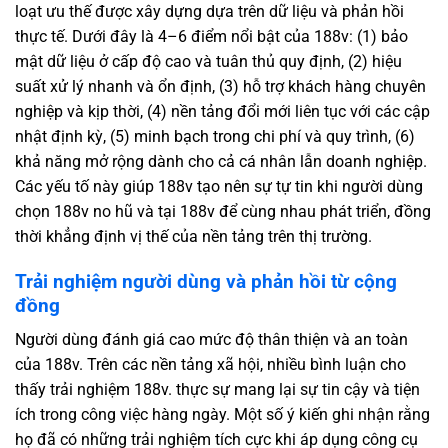
loạt ưu thế được xây dựng dựa trên dữ liệu và phản hồi
thực tế. Dưới đây là 4–6 điểm nổi bật của 188v: (1) bảo
mật dữ liệu ở cấp độ cao và tuân thủ quy định, (2) hiệu
suất xử lý nhanh và ổn định, (3) hỗ trợ khách hàng chuyên
nghiệp và kịp thời, (4) nền tảng đổi mới liên tục với các cập
nhật định kỳ, (5) minh bạch trong chi phí và quy trình, (6)
khả năng mở rộng dành cho cả cá nhân lẫn doanh nghiệp.
Các yếu tố này giúp 188v tạo nên sự tự tin khi người dùng
chọn 188v no hũ và tại 188v để cùng nhau phát triển, đồng
thời khẳng định vị thế của nền tảng trên thị trường.
Trải nghiệm người dùng và phản hồi từ cộng
đồng
Người dùng đánh giá cao mức độ thân thiện và an toàn
của 188v. Trên các nền tảng xã hội, nhiều bình luận cho
thấy trải nghiệm 188v. thực sự mang lại sự tin cậy và tiện
ích trong công việc hàng ngày. Một số ý kiến ghi nhận rằng
họ đã có những trải nghiệm tích cực khi áp dụng công cụ