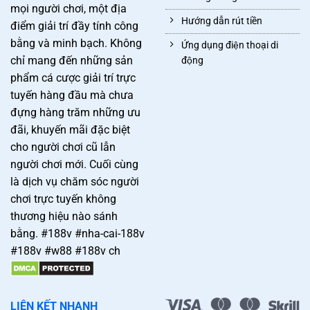
mọi người chơi, một địa
Hướng dẫn rút tiền
điểm giải trí đầy tính công
bằng và minh bạch. Không
Ứng dụng điện thoại di
chỉ mang đến những sản
động
phẩm cá cược giải trí trực
tuyến hàng đầu mà chưa
đựng hàng trăm những ưu
đãi, khuyến mãi đặc biệt
cho người chơi cũ lẫn
người chơi mới. Cuối cùng
là dịch vụ chăm sóc người
chơi trực tuyến không
thương hiệu nào sánh
bằng. #188v #nha-cai-188v
#188v #w88 #188v ch
LIÊN KẾT NHANH