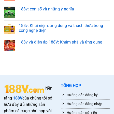
188v: con số và những ý nghĩa
188v: Khái niệm, ứng dụng và thách thức trong
công nghệ điện
188v và điện áp 188V: Khám phá và ứng dụng
TỔNG HỢP
Nền
Hướng dẫn đăng ký
tảng
188V
của chúng tôi sở
Hướng dẫn đăng nhập
hữu đầy đủ những sản
phẩm cá cược phù hợp với
Hướng dẫn gửi tiền