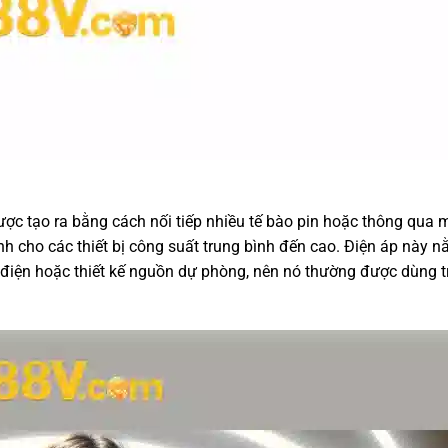
ược tạo ra bằng cách nối tiếp nhiều tế bào pin hoặc thông qua 
h cho các thiết bị công suất trung bình đến cao. Điện áp này 
 điện hoặc thiết kế nguồn dự phòng, nên nó thường được dùng t