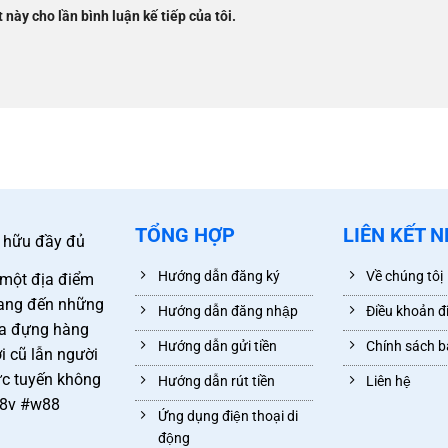
 này cho lần bình luận kế tiếp của tôi.
TỔNG HỢP
LIÊN KẾT 
ở hữu đầy đủ
Hướng dẫn đăng ký
Về chúng tôị
 một địa điểm
 mang đến những
Hướng dẫn đăng nhập
Điều khoản điê
ưa đựng hàng
Hướng dẫn gửi tiền
Chính sách ba
i cũ lẫn người
ực tuyến không
Hướng dẫn rút tiền
Liên hệ̣
88v #w88
Ứng dụng điện thoại di
động