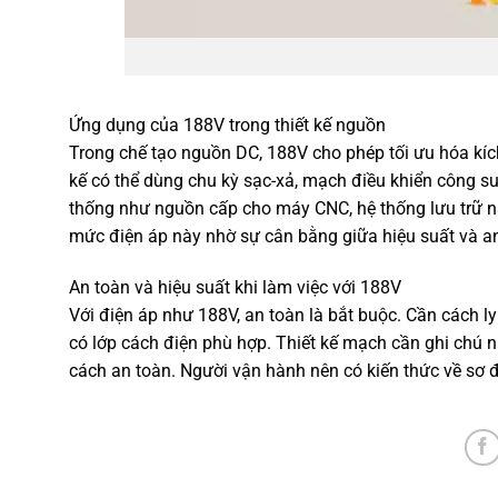
Ứng dụng của 188V trong thiết kế nguồn
Trong chế tạo nguồn DC, 188V cho phép tối ưu hóa kích
kế có thể dùng chu kỳ sạc-xả, mạch điều khiển công su
thống như nguồn cấp cho máy CNC, hệ thống lưu trữ n
mức điện áp này nhờ sự cân bằng giữa hiệu suất và an
An toàn và hiệu suất khi làm việc với 188V
Với điện áp như 188V, an toàn là bắt buộc. Cần cách ly
có lớp cách điện phù hợp. Thiết kế mạch cần ghi chú n
cách an toàn. Người vận hành nên có kiến thức về sơ 