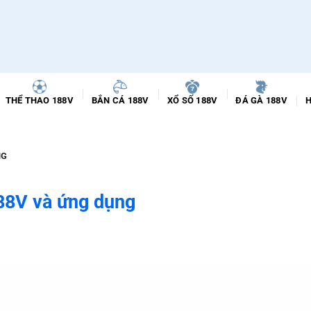
THỂ THAO 188V
BẮN CÁ 188V
XỔ SỐ 188V
ĐÁ GÀ 188V
H
NG
188V và ứng dụng