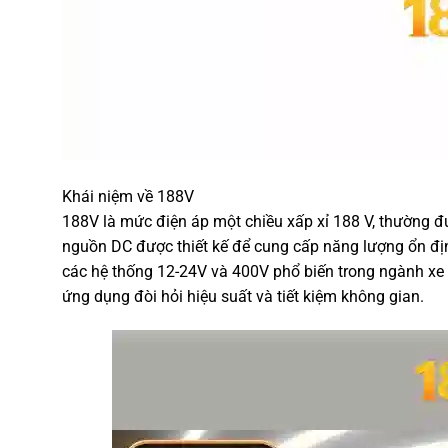
Khái niệm về 188V
188V là mức điện áp một chiều xấp xỉ 188 V, thường đ
nguồn DC được thiết kế để cung cấp năng lượng ổn địn
các hệ thống 12-24V và 400V phổ biến trong ngành xe
ứng dụng đòi hỏi hiệu suất và tiết kiệm không gian.