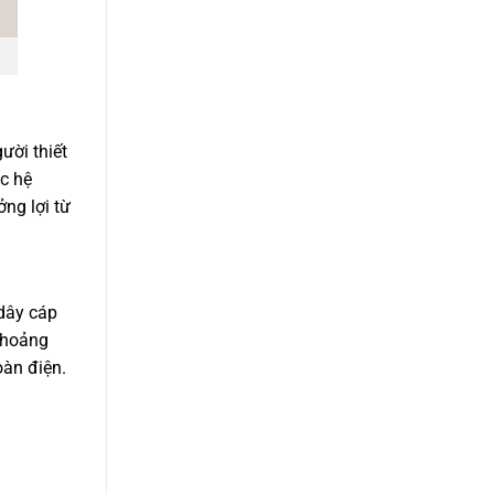
ười thiết
c hệ
ng lợi từ
 dây cáp
 khoảng
oàn điện.