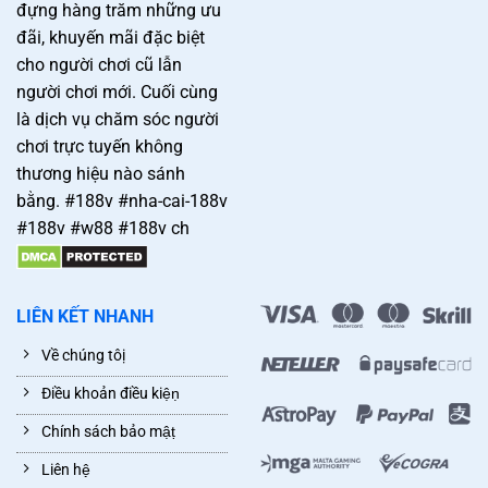
đựng hàng trăm những ưu
đãi, khuyến mãi đặc biệt
cho người chơi cũ lẫn
người chơi mới. Cuối cùng
là dịch vụ chăm sóc người
chơi trực tuyến không
thương hiệu nào sánh
bằng. #188v #nha-cai-188v
#188v #w88 #188v ch
LIÊN KẾT NHANH
Về chúng tôị
Điều khoản điều kiệṇ
Chính sách bảo mậṭ
Liên hệ̣