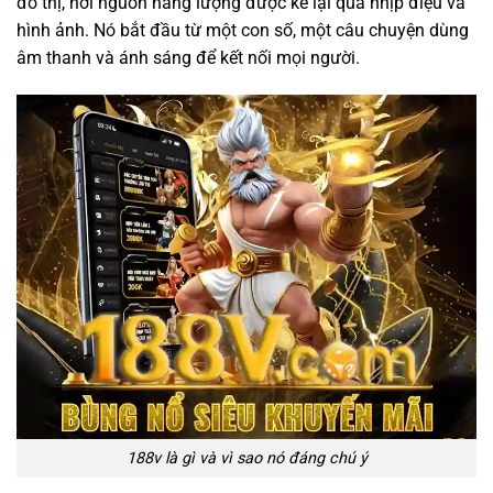
đô thị, nơi nguồn năng lượng được kể lại qua nhịp điệu và
hình ảnh. Nó bắt đầu từ một con số, một câu chuyện dùng
âm thanh và ánh sáng để kết nối mọi người.
188v là gì và vì sao nó đáng chú ý