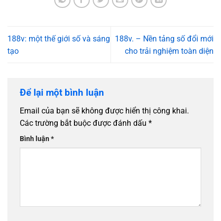
188v: một thế giới số và sáng
188v. – Nền tảng số đổi mới
tạo
cho trải nghiệm toàn diện
Để lại một bình luận
Email của bạn sẽ không được hiển thị công khai.
Các trường bắt buộc được đánh dấu
*
Bình luận
*