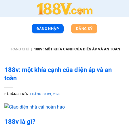
Chuyển
đến
nội
dung
ĐĂNG NHẬP
ĐĂNG KÝ
TRANG CHỦ
|
188V: MỘT KHÍA CẠNH CỦA ĐIỆN ÁP VÀ AN TOÀN
188v: một khía cạnh của điện áp và an
toàn
ĐÃ ĐĂNG TRÊN
THÁNG 08 09, 2026
188v là gì?