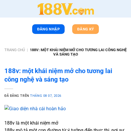
Chuyển
đến
nội
dung
ĐĂNG NHẬP
ĐĂNG KÝ
TRANG CHỦ
|
188V: MỘT KHÁI NIỆM MỞ CHO TƯƠNG LAI CÔNG NGHỆ
VÀ SÁNG TẠO
188v: một khái niệm mở cho tương lai
công nghệ và sáng tạo
ĐÃ ĐĂNG TRÊN
THÁNG 08 07, 2026
188v là một khái niệm mở
188v mô tả một con đường từ ý tưởng đến thực thi, nơi sự