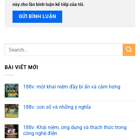
này cho lần bình luận kế tiếp của tôi.
BÀI VIẾT MỚI
188v: một khái niệm đầy bí ẩn và cảm hứng
188v: con số và những ý nghĩa
188v: Khái niệm, ứng dụng và thách thức trong
công nghệ điện