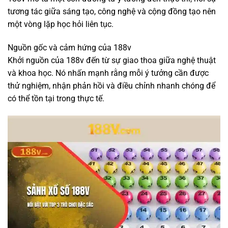
tương tác giữa sáng tạo, công nghệ và cộng đồng tạo nên
một vòng lặp học hỏi liên tục.
Nguồn gốc và cảm hứng của 188v
Khởi nguồn của 188v đến từ sự giao thoa giữa nghệ thuật
và khoa học. Nó nhấn mạnh rằng mỗi ý tưởng cần được
thử nghiệm, nhận phản hồi và điều chỉnh nhanh chóng để
có thể tồn tại trong thực tế.