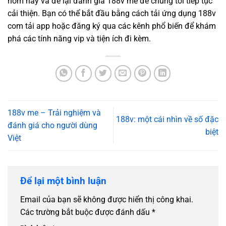
hôm nay và để lại đánh giá 188v me để chúng tôi tiếp tục
cải thiện. Bạn có thể bắt đầu bằng cách tải ứng dụng 188v
com tải app hoặc đăng ký qua các kênh phổ biến để khám
phá các tính năng vip và tiện ích đi kèm.
188v me – Trải nghiệm và
188v: một cái nhìn về số đặc
đánh giá cho người dùng
biệt
Việt
Để lại một bình luận
Email của bạn sẽ không được hiển thị công khai.
Các trường bắt buộc được đánh dấu
*