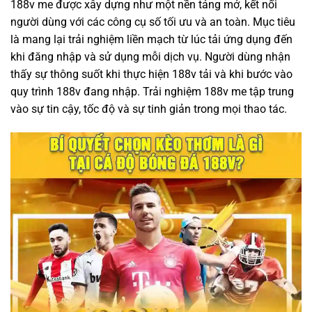
188v me được xây dựng như một nền tảng mở, kết nối
người dùng với các công cụ số tối ưu và an toàn. Mục tiêu
là mang lại trải nghiệm liền mạch từ lúc tải ứng dụng đến
khi đăng nhập và sử dụng mỗi dịch vụ. Người dùng nhận
thấy sự thông suốt khi thực hiện 188v tải và khi bước vào
quy trình 188v đang nhập. Trải nghiệm 188v me tập trung
vào sự tin cậy, tốc độ và sự tinh giản trong mọi thao tác.