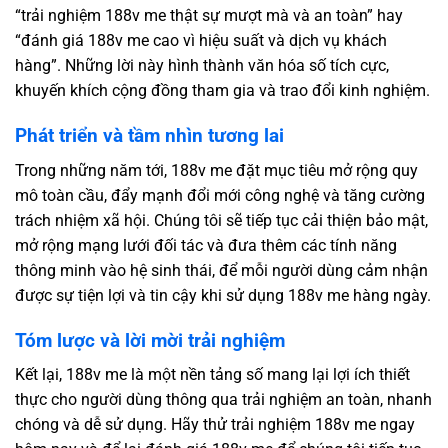
“trải nghiệm 188v me thật sự mượt mà và an toàn” hay
“đánh giá 188v me cao vì hiệu suất và dịch vụ khách
hàng”. Những lời này hình thành văn hóa số tích cực,
khuyến khích cộng đồng tham gia và trao đổi kinh nghiệm.
Phát triển và tầm nhìn tương lai
Trong những năm tới, 188v me đặt mục tiêu mở rộng quy
mô toàn cầu, đẩy mạnh đổi mới công nghệ và tăng cường
trách nhiệm xã hội. Chúng tôi sẽ tiếp tục cải thiện bảo mật,
mở rộng mạng lưới đối tác và đưa thêm các tính năng
thông minh vào hệ sinh thái, để mỗi người dùng cảm nhận
được sự tiện lợi và tin cậy khi sử dụng 188v me hàng ngày.
Tóm lược và lời mời trải nghiệm
Kết lại, 188v me là một nền tảng số mang lại lợi ích thiết
thực cho người dùng thông qua trải nghiệm an toàn, nhanh
chóng và dễ sử dụng. Hãy thử trải nghiệm 188v me ngay