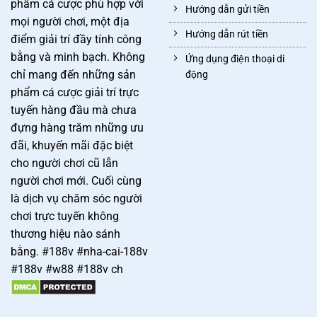
phẩm cá cược phù hợp với
Hướng dẫn gửi tiền
mọi người chơi, một địa
Hướng dẫn rút tiền
điểm giải trí đầy tính công
bằng và minh bạch. Không
Ứng dụng điện thoại di
chỉ mang đến những sản
động
phẩm cá cược giải trí trực
tuyến hàng đầu mà chưa
đựng hàng trăm những ưu
đãi, khuyến mãi đặc biệt
cho người chơi cũ lẫn
người chơi mới. Cuối cùng
là dịch vụ chăm sóc người
chơi trực tuyến không
thương hiệu nào sánh
bằng. #188v #nha-cai-188v
#188v #w88 #188v ch