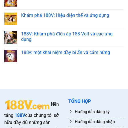
Khám phá 188V: Hiệu điện thế và ứng dụng
188V: Khám phá điện áp 188 Volt và các ứng
dụng
188v: một khái niệm đầy bí ẩn và cảm hứng
TỔNG HỢP
Nền
Hướng dẫn đăng ký
tảng
188V
của chúng tôi sở
Hướng dẫn đăng nhập
hữu đầy đủ những sản