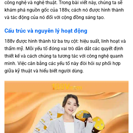
công nghệ và nghệ thuật. Trong bài viết này, chúng ta sẽ
khám phá nguồn gốc của 188v, cách nó được hình thành
và tác động của nó đối với cộng đồng sáng tạo.
Cấu trúc và nguyên lý hoạt động
188v được hình thành từ ba trụ cột: hiệu suất, linh hoạt và
thẩm mỹ. Mỗi yếu tố đóng vai trò dẫn dắt các quyết định
thiết kế và cách chúng ta tương tác với công nghệ quanh
mình. Việc cân bằng các yếu tố này đòi hỏi sự phối hợp
giữa kỹ thuật và hiểu biết người dùng.