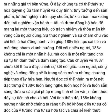
ra những giá trị bền vững. Ở đây, chúng ta có thể thấy sự
hòa quyện giữa tâm huyết và quy trình: từ ý tưởng đến sản
phẩm, từ thử nghiệm đến quy chuẩn, từ kịch bản marketing
đến trải nghiệm vận hành – tất cả được đồng bộ hóa để
mang lại một thương hiệu có trách nhiệm và thỏa mãn kỳ
vọng của người dùng. Sự thực nghiệm và sự chăm chú vào
chi tiết là hai đồng hành viên giúp 188v liên tục cải tiến và
mở rộng phạm vi ảnh hưởng. Đối với nhiều người, 188v
không chỉ là một nhãn hiệu, mà còn là một nền tảng cho
sự tự tin dám thử và dám sáng tạo. Câu chuyện về 188v
chưa kết thúc ở đây; chính sự kết nối giữa con người, công
nghệ và cộng đồng sẽ là trang sách mở ra những chương
tiếp theo đầy hứa hẹn. Người đọc có thể nhận ra một nét
đặc trưng ở 188v: luôn lắng nghe, luôn học hỏi và luôn sẵn
sàng đưa ra các giải pháp mang tính nhân văn, nhằm thúc
đẩy sự tiến bộ cho xã hội. Với tinh thần đó, 188v không
ngừng nhắc nhở chúng ta rằng tiến bộ không đến từ sự cô
độc của ý tưởng, mà từ sự hợp tác và chia sẻ kiến thức