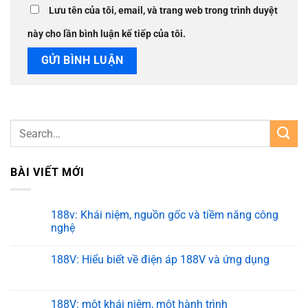
Lưu tên của tôi, email, và trang web trong trình duyệt
này cho lần bình luận kế tiếp của tôi.
BÀI VIẾT MỚI
188v: Khái niệm, nguồn gốc và tiềm năng công
nghệ
188V: Hiểu biết về điện áp 188V và ứng dụng
188V: một khái niệm, một hành trình