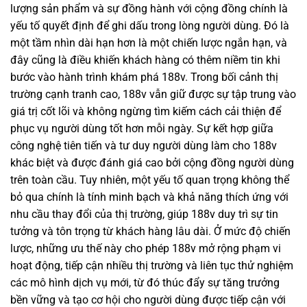
lượng sản phẩm và sự đồng hành với cộng đồng chính là
yếu tố quyết định để ghi dấu trong lòng người dùng. Đó là
một tầm nhìn dài hạn hơn là một chiến lược ngắn hạn, và
đây cũng là điều khiến khách hàng có thêm niềm tin khi
bước vào hành trình khám phá 188v. Trong bối cảnh thị
trường cạnh tranh cao, 188v vẫn giữ được sự tập trung vào
giá trị cốt lõi và không ngừng tìm kiếm cách cải thiện để
phục vụ người dùng tốt hơn mỗi ngày. Sự kết hợp giữa
công nghệ tiên tiến và tư duy người dùng làm cho 188v
khác biệt và được đánh giá cao bởi cộng đồng người dùng
trên toàn cầu. Tuy nhiên, một yếu tố quan trọng không thể
bỏ qua chính là tính minh bạch và khả năng thích ứng với
nhu cầu thay đổi của thị trường, giúp 188v duy trì sự tin
tưởng và tôn trọng từ khách hàng lâu dài. Ở mức độ chiến
lược, những ưu thế này cho phép 188v mở rộng phạm vi
hoạt động, tiếp cận nhiều thị trường và liên tục thử nghiệm
các mô hình dịch vụ mới, từ đó thúc đẩy sự tăng trưởng
bền vững và tạo cơ hội cho người dùng được tiếp cận với