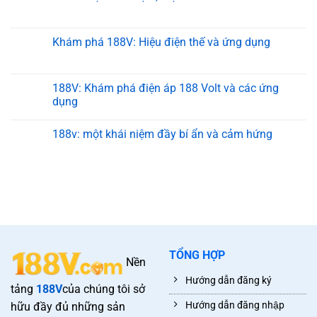
Khám phá 188V: Hiệu điện thế và ứng dụng
188V: Khám phá điện áp 188 Volt và các ứng
dụng
188v: một khái niệm đầy bí ẩn và cảm hứng
TỔNG HỢP
Nền
Hướng dẫn đăng ký
tảng
188V
của chúng tôi sở
Hướng dẫn đăng nhập
hữu đầy đủ những sản