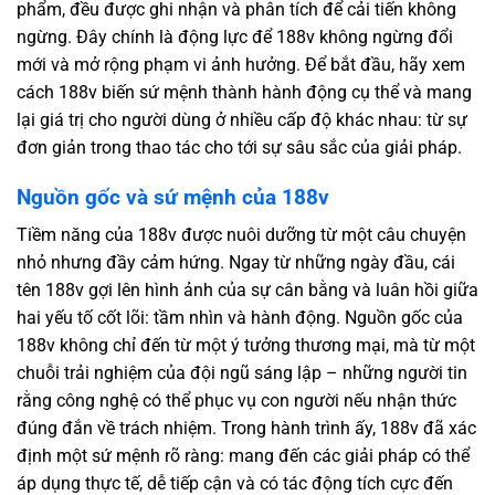
phẩm, đều được ghi nhận và phân tích để cải tiến không
ngừng. Đây chính là động lực để 188v không ngừng đổi
mới và mở rộng phạm vi ảnh hưởng. Để bắt đầu, hãy xem
cách 188v biến sứ mệnh thành hành động cụ thể và mang
lại giá trị cho người dùng ở nhiều cấp độ khác nhau: từ sự
đơn giản trong thao tác cho tới sự sâu sắc của giải pháp.
Nguồn gốc và sứ mệnh của 188v
Tiềm năng của 188v được nuôi dưỡng từ một câu chuyện
nhỏ nhưng đầy cảm hứng. Ngay từ những ngày đầu, cái
tên 188v gợi lên hình ảnh của sự cân bằng và luân hồi giữa
hai yếu tố cốt lõi: tầm nhìn và hành động. Nguồn gốc của
188v không chỉ đến từ một ý tưởng thương mại, mà từ một
chuỗi trải nghiệm của đội ngũ sáng lập – những người tin
rằng công nghệ có thể phục vụ con người nếu nhận thức
đúng đắn về trách nhiệm. Trong hành trình ấy, 188v đã xác
định một sứ mệnh rõ ràng: mang đến các giải pháp có thể
áp dụng thực tế, dễ tiếp cận và có tác động tích cực đến