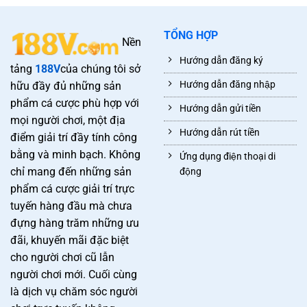
TỔNG HỢP
Nền
Hướng dẫn đăng ký
tảng
188V
của chúng tôi sở
Hướng dẫn đăng nhập
hữu đầy đủ những sản
phẩm cá cược phù hợp với
Hướng dẫn gửi tiền
mọi người chơi, một địa
Hướng dẫn rút tiền
điểm giải trí đầy tính công
bằng và minh bạch. Không
Ứng dụng điện thoại di
chỉ mang đến những sản
động
phẩm cá cược giải trí trực
tuyến hàng đầu mà chưa
đựng hàng trăm những ưu
đãi, khuyến mãi đặc biệt
cho người chơi cũ lẫn
người chơi mới. Cuối cùng
là dịch vụ chăm sóc người