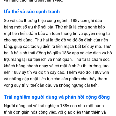
và nâng cao năng suất làm việc.
Ưu thế và sức cạnh tranh
So với các thương hiệu cùng ngành, 188v con ghi dấu
bằng một số ưu thế nổi bật. Thứ nhất là công nghệ bảo
mật tiên tiến, đảm bảo an toàn thông tin và quyền riêng tư
cho người dùng. Thứ hai là tốc độ và độ ổn định của nền
tảng, giúp các tác vụ diễn ra liền mạch bất kể quy mô. Thứ
ba là hệ sinh thái đồng bộ giữa 188v app và các dịch vụ hỗ
trợ, mang lại sự tiện ích và nhất quán. Thứ tư là chăm sóc
khách hàng nhanh nhạy và có mặt ở nhiều thị trường, tạo
nên 188v uy tín và độ tin cậy cao. Thêm vào đó, 188v win
và những cập nhật liên tục cho sản phẩm cho thấy tham
vọng duy trì vị thế dẫn đầu và không ngừng cải tiến.
Trải nghiệm người dùng và phản hồi cộng đồng
Người dùng nói về trải nghiệm 188v con như một hành
trình đơn giản hóa công việc, với giao diện thân thiện và