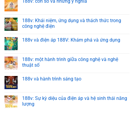
188v: con số và những ý nghĩa
188v: Khái niệm, ứng dụng và thách thức trong
công nghệ điện
188v và điện áp 188V: Khám phá và ứng dụng
188v: một hành trình giữa công nghệ và nghệ
thuật số
188v và hành trình sáng tạo
188v: Sự kỳ diệu của điện áp và hệ sinh thái năng
lượng