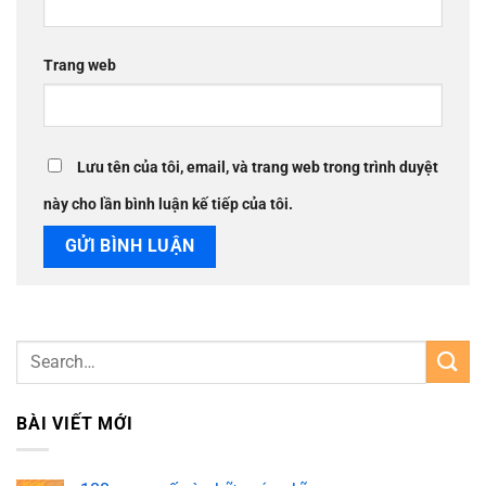
Trang web
Lưu tên của tôi, email, và trang web trong trình duyệt
này cho lần bình luận kế tiếp của tôi.
BÀI VIẾT MỚI