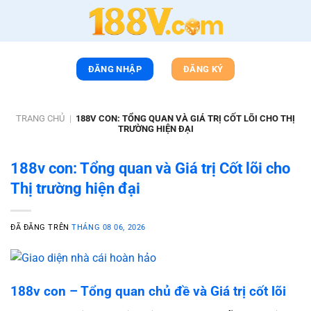
Chuyển
đến
nội
dung
ĐĂNG NHẬP
ĐĂNG KÝ
TRANG CHỦ
|
188V CON: TỔNG QUAN VÀ GIÁ TRỊ CỐT LÕI CHO THỊ
TRƯỜNG HIỆN ĐẠI
188v con: Tổng quan và Giá trị Cốt lõi cho
Thị trường hiện đại
ĐÃ ĐĂNG TRÊN
THÁNG 08 06, 2026
188v con – Tổng quan chủ đề và Giá trị cốt lõi