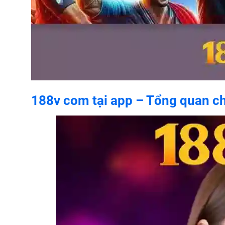
188v com tại app – Tổng quan chủ 