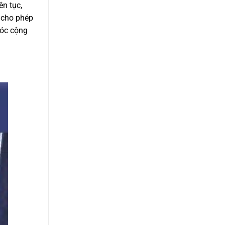
ên tục,
, cho phép
sóc cộng