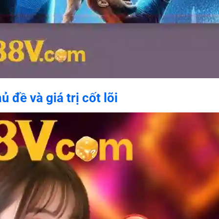
đề và giá trị cốt lõi