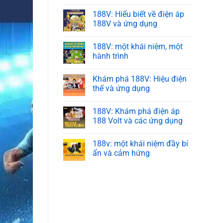
188V: Hiểu biết về điện áp
188V và ứng dụng
188V: một khái niệm, một
hành trình
Khám phá 188V: Hiệu điện
thế và ứng dụng
188V: Khám phá điện áp
188 Volt và các ứng dụng
188v: một khái niệm đầy bí
ẩn và cảm hứng