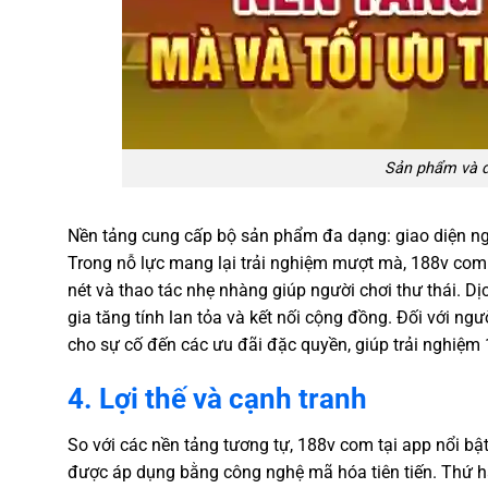
Sản phẩm và d
Nền tảng cung cấp bộ sản phẩm đa dạng: giao diện ng
Trong nỗ lực mang lại trải nghiệm mượt mà, 188v com t
nét và thao tác nhẹ nhàng giúp người chơi thư thái. D
gia tăng tính lan tỏa và kết nối cộng đồng. Đối với ngư
cho sự cố đến các ưu đãi đặc quyền, giúp trải nghiệm 
4. Lợi thế và cạnh tranh
So với các nền tảng tương tự, 188v com tại app nổi bậ
được áp dụng bằng công nghệ mã hóa tiên tiến. Thứ hai