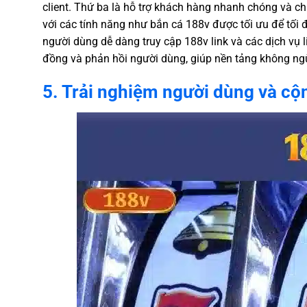
client. Thứ ba là hỗ trợ khách hàng nhanh chóng và ch
với các tính năng như bắn cá 188v được tối ưu để tối đ
người dùng dễ dàng truy cập 188v link và các dịch vụ
đồng và phản hồi người dùng, giúp nền tảng không ngừ
5. Trải nghiệm người dùng và c