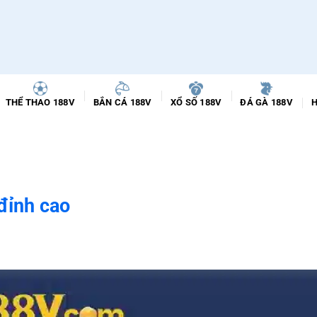
THỂ THAO 188V
BẮN CÁ 188V
XỔ SỐ 188V
ĐÁ GÀ 188V
H
đỉnh cao