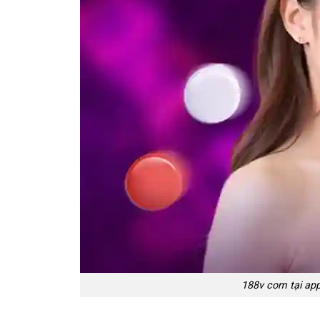
188v com tại app 