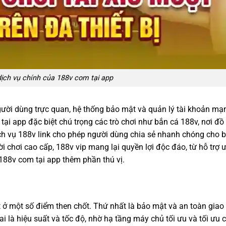
ịch vụ chính của 188v com tại app
ười dùng trực quan, hệ thống bảo mật và quản lý tài khoản mạ
ại app đặc biệt chú trọng các trò chơi như bắn cá 188v, nơi đồ
ịch vụ 188v link cho phép người dùng chia sẻ nhanh chóng cho b
ời chơi cao cấp, 188v vip mang lại quyền lợi độc đáo, từ hỗ trợ ư
188v com tại app thêm phần thú vị.
t ở một số điểm then chốt. Thứ nhất là bảo mật và an toàn giao 
 là hiệu suất và tốc độ, nhờ hạ tầng máy chủ tối ưu và tối ưu 