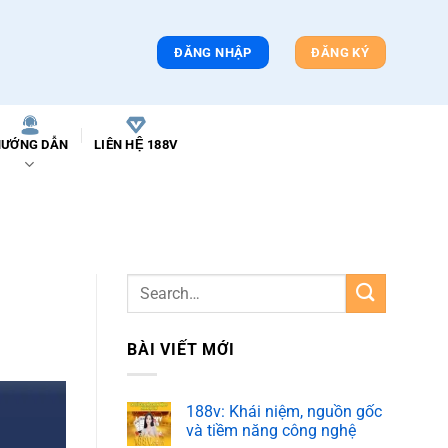
ĐĂNG NHẬP
ĐĂNG KÝ
ƯỚNG DẪN
LIÊN HỆ 188V
BÀI VIẾT MỚI
188v: Khái niệm, nguồn gốc
và tiềm năng công nghệ