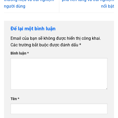
người dùng
nổi bật
Để lại một bình luận
Email của bạn sẽ không được hiển thị công khai.
Các trường bắt buộc được đánh dấu
*
Bình luận
*
Tên
*