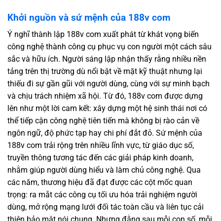
Khởi nguồn và sứ mệnh của 188v com
Ý nghĩ thành lập 188v com xuất phát từ khát vọng biến
công nghệ thành công cụ phục vụ con người một cách sâu
sắc và hữu ích. Người sáng lập nhận thấy rằng nhiều nền
tảng trên thị trường dù nổi bật về mặt kỹ thuật nhưng lại
thiếu đi sự gần gũi với người dùng, cùng với sự minh bạch
và chịu trách nhiệm xã hội. Từ đó, 188v com được dựng
lên như một lời cam kết: xây dựng một hệ sinh thái nơi có
thể tiếp cận công nghệ tiên tiến mà không bị rào cản về
ngôn ngữ, độ phức tạp hay chi phí đắt đỏ. Sứ mệnh của
188v com trải rộng trên nhiều lĩnh vực, từ giáo dục số,
truyền thông tương tác đến các giải pháp kinh doanh,
nhằm giúp người dùng hiểu và làm chủ công nghệ. Qua
các năm, thương hiệu đã đạt được các cột mốc quan
trọng: ra mắt các công cụ tối ưu hóa trải nghiệm người
dùng, mở rộng mạng lưới đối tác toàn cầu và liên tục cải
thiện bảo mật nói chung. Nhưng đằng sau mỗi con số, mỗi