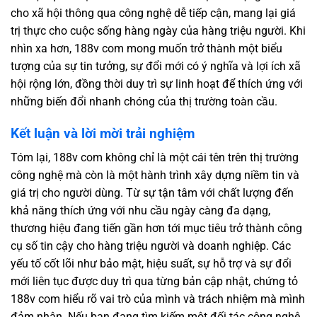
cho xã hội thông qua công nghệ dễ tiếp cận, mang lại giá
trị thực cho cuộc sống hàng ngày của hàng triệu người. Khi
nhìn xa hơn, 188v com mong muốn trở thành một biểu
tượng của sự tin tưởng, sự đổi mới có ý nghĩa và lợi ích xã
hội rộng lớn, đồng thời duy trì sự linh hoạt để thích ứng với
những biến đổi nhanh chóng của thị trường toàn cầu.
Kết luận và lời mời trải nghiệm
Tóm lại, 188v com không chỉ là một cái tên trên thị trường
công nghệ mà còn là một hành trình xây dựng niềm tin và
giá trị cho người dùng. Từ sự tận tâm với chất lượng đến
khả năng thích ứng với nhu cầu ngày càng đa dạng,
thương hiệu đang tiến gần hơn tới mục tiêu trở thành công
cụ số tin cậy cho hàng triệu người và doanh nghiệp. Các
yếu tố cốt lõi như bảo mật, hiệu suất, sự hỗ trợ và sự đổi
mới liên tục được duy trì qua từng bản cập nhật, chứng tỏ
188v com hiểu rõ vai trò của mình và trách nhiệm mà mình
đảm nhận. Nếu bạn đang tìm kiếm một đối tác công nghệ