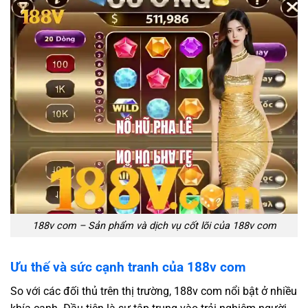
188v com – Sản phẩm và dịch vụ cốt lõi của 188v com
Ưu thế và sức cạnh tranh của 188v com
So với các đối thủ trên thị trường, 188v com nổi bật ở nhiều