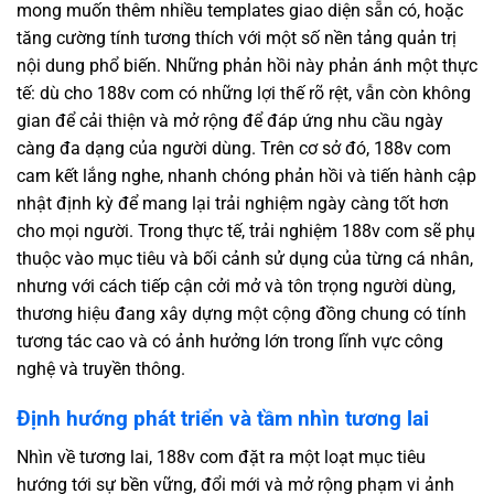
mong muốn thêm nhiều templates giao diện sẵn có, hoặc
tăng cường tính tương thích với một số nền tảng quản trị
nội dung phổ biến. Những phản hồi này phản ánh một thực
tế: dù cho 188v com có những lợi thế rõ rệt, vẫn còn không
gian để cải thiện và mở rộng để đáp ứng nhu cầu ngày
càng đa dạng của người dùng. Trên cơ sở đó, 188v com
cam kết lắng nghe, nhanh chóng phản hồi và tiến hành cập
nhật định kỳ để mang lại trải nghiệm ngày càng tốt hơn
cho mọi người. Trong thực tế, trải nghiệm 188v com sẽ phụ
thuộc vào mục tiêu và bối cảnh sử dụng của từng cá nhân,
nhưng với cách tiếp cận cởi mở và tôn trọng người dùng,
thương hiệu đang xây dựng một cộng đồng chung có tính
tương tác cao và có ảnh hưởng lớn trong lĩnh vực công
nghệ và truyền thông.
Định hướng phát triển và tầm nhìn tương lai
Nhìn về tương lai, 188v com đặt ra một loạt mục tiêu
hướng tới sự bền vững, đổi mới và mở rộng phạm vi ảnh