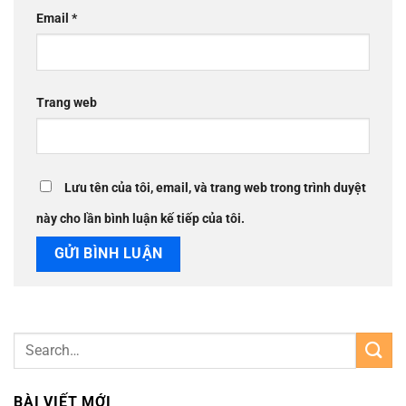
Email
*
Trang web
Lưu tên của tôi, email, và trang web trong trình duyệt
này cho lần bình luận kế tiếp của tôi.
BÀI VIẾT MỚI