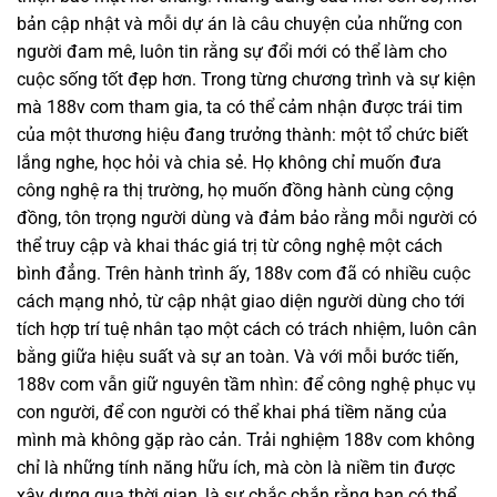
bản cập nhật và mỗi dự án là câu chuyện của những con
người đam mê, luôn tin rằng sự đổi mới có thể làm cho
cuộc sống tốt đẹp hơn. Trong từng chương trình và sự kiện
mà 188v com tham gia, ta có thể cảm nhận được trái tim
của một thương hiệu đang trưởng thành: một tổ chức biết
lắng nghe, học hỏi và chia sẻ. Họ không chỉ muốn đưa
công nghệ ra thị trường, họ muốn đồng hành cùng cộng
đồng, tôn trọng người dùng và đảm bảo rằng mỗi người có
thể truy cập và khai thác giá trị từ công nghệ một cách
bình đẳng. Trên hành trình ấy, 188v com đã có nhiều cuộc
cách mạng nhỏ, từ cập nhật giao diện người dùng cho tới
tích hợp trí tuệ nhân tạo một cách có trách nhiệm, luôn cân
bằng giữa hiệu suất và sự an toàn. Và với mỗi bước tiến,
188v com vẫn giữ nguyên tầm nhìn: để công nghệ phục vụ
con người, để con người có thể khai phá tiềm năng của
mình mà không gặp rào cản. Trải nghiệm 188v com không
chỉ là những tính năng hữu ích, mà còn là niềm tin được
xây dựng qua thời gian, là sự chắc chắn rằng bạn có thể