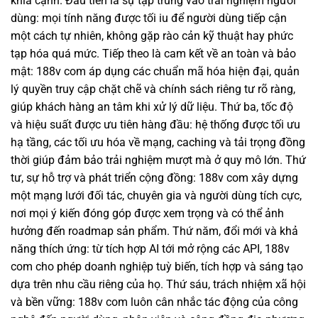
khía cạnh. Đầu tiên là sự tập trung vào trải nghiệm người
dùng: mọi tính năng được tối iu để người dùng tiếp cận
một cách tự nhiên, không gặp rào cản kỹ thuật hay phức
tạp hóa quá mức. Tiếp theo là cam kết về an toàn và bảo
mật: 188v com áp dụng các chuẩn mã hóa hiện đại, quản
lý quyền truy cập chặt chẽ và chính sách riêng tư rõ ràng,
giúp khách hàng an tâm khi xử lý dữ liệu. Thứ ba, tốc độ
và hiệu suất được ưu tiên hàng đầu: hệ thống được tối ưu
hạ tầng, các tối ưu hóa về mạng, caching và tải trọng đồng
thời giúp đảm bảo trải nghiệm mượt mà ở quy mô lớn. Thứ
tư, sự hỗ trợ và phát triển cộng đồng: 188v com xây dựng
một mạng lưới đối tác, chuyên gia và người dùng tích cực,
nơi mọi ý kiến đóng góp được xem trọng và có thể ảnh
hưởng đến roadmap sản phẩm. Thứ năm, đổi mới và khả
năng thích ứng: từ tích hợp AI tới mở rộng các API, 188v
com cho phép doanh nghiệp tuỳ biến, tích hợp và sáng tạo
dựa trên nhu cầu riêng của họ. Thứ sáu, trách nhiệm xã hội
và bền vững: 188v com luôn cân nhắc tác động của công