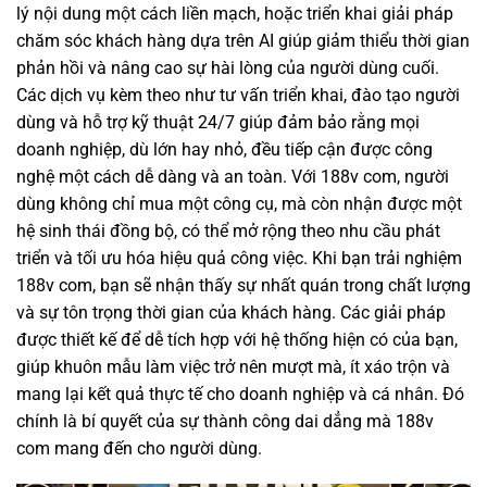
lý nội dung một cách liền mạch, hoặc triển khai giải pháp
chăm sóc khách hàng dựa trên AI giúp giảm thiểu thời gian
phản hồi và nâng cao sự hài lòng của người dùng cuối.
Các dịch vụ kèm theo như tư vấn triển khai, đào tạo người
dùng và hỗ trợ kỹ thuật 24/7 giúp đảm bảo rằng mọi
doanh nghiệp, dù lớn hay nhỏ, đều tiếp cận được công
nghệ một cách dễ dàng và an toàn. Với 188v com, người
dùng không chỉ mua một công cụ, mà còn nhận được một
hệ sinh thái đồng bộ, có thể mở rộng theo nhu cầu phát
triển và tối ưu hóa hiệu quả công việc. Khi bạn trải nghiệm
188v com, bạn sẽ nhận thấy sự nhất quán trong chất lượng
và sự tôn trọng thời gian của khách hàng. Các giải pháp
được thiết kế để dễ tích hợp với hệ thống hiện có của bạn,
giúp khuôn mẫu làm việc trở nên mượt mà, ít xáo trộn và
mang lại kết quả thực tế cho doanh nghiệp và cá nhân. Đó
chính là bí quyết của sự thành công dai dẳng mà 188v
com mang đến cho người dùng.