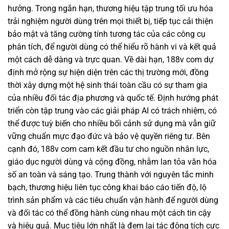
hưởng. Trong ngắn hạn, thương hiệu tập trung tối ưu hóa
trải nghiệm người dùng trên mọi thiết bị, tiếp tục cải thiện
bảo mật và tăng cường tính tương tác của các công cụ
phân tích, để người dùng có thể hiểu rõ hành vi và kết quả
một cách dễ dàng và trực quan. Về dài hạn, 188v com dự
định mở rộng sự hiện diện trên các thị trường mới, đồng
thời xây dựng một hệ sinh thái toàn cầu có sự tham gia
của nhiều đối tác địa phương và quốc tế. Định hướng phát
triển còn tập trung vào các giải pháp AI có trách nhiệm, có
thể được tuỳ biến cho nhiều bối cảnh sử dụng mà vẫn giữ
vững chuẩn mực đạo đức và bảo vệ quyền riêng tư. Bên
cạnh đó, 188v com cam kết đầu tư cho nguồn nhân lực,
giáo dục người dùng và cộng đồng, nhằm lan tỏa văn hóa
số an toàn và sáng tạo. Trung thành với nguyên tắc minh
bạch, thương hiệu liên tục công khai báo cáo tiến độ, lộ
trình sản phẩm và các tiêu chuẩn vận hành để người dùng
và đối tác có thể đồng hành cùng nhau một cách tin cậy
và hiệu quả. Mục tiêu lớn nhất là đem lại tác động tích cực