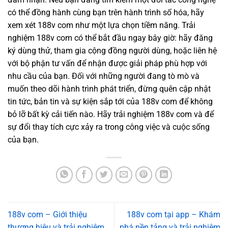
có thể đồng hành cùng bạn trên hành trình số hóa, hãy
xem xét 188v com như một lựa chọn tiềm năng. Trải
nghiệm 188v com có thể bắt đầu ngay bây giờ: hãy đăng
ký dùng thử, tham gia cộng đồng người dùng, hoặc liên hệ
với bộ phận tư vấn để nhận được giải pháp phù hợp với
nhu cầu của bạn. Đối với những người đang tò mò và
muốn theo dõi hành trình phát triển, đừng quên cập nhật
tin tức, bản tin và sự kiện sắp tới của 188v com để không
bỏ lỡ bất kỳ cải tiến nào. Hãy trải nghiệm 188v com và để
sự đổi thay tích cực xảy ra trong công việc và cuộc sống
của bạn.
188v com – Giới thiệu
188v com tại app – Khám
thương hiệu và trải nghiệm
phá nền tảng và trải nghiệm