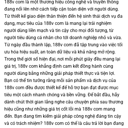
188v com là một thương hiệu công nghệ và truyền thông
đang nổi lên nhờ cách tiếp cận toàn diện với người dùng.
Từ thiết kế giao diện thân thiện đến hệ sinh thái dịch vụ đa
dạng, mục tiêu của 188v com là mang lại trải nghiệm
người dùng liền mạch và tin cậy cho mọi đối tượng, từ
người tiêu dùng cá nhân cho tới doanh nghiệp nhỏ và vừa.
Từ ngày đầu thành lập, 188v com đã tập trung vào việc tối
ưu hóa hiệu suất, an toàn dữ liệu và khả năng mở rộng.
Trong thế giới số hiện đại, nơi mỗi phút giây đều mang lại
giá trị, 188v com khẳng định cam kết đồng hành cùng
người dùng bằng những giải pháp thiết thực và tiện lợi.
Bạn có thể tin tưởng rằng mỗi sản phẩm và dịch vụ của
188v com đều được thiết kế để hỗ trợ bạn đạt được mục
tiêu một cách nhanh chóng và bền vững. Để bắt đầu, hãy
dành chút thời gian lắng nghe câu chuyện phía sau thương
hiệu cũng như những giá trị cốt lõi mà 188v com mang
đến. Bạn đang tìm kiếm giải pháp công nghệ đáng tin cậy
và có trách nhiệm? 188v com có thể là câu trả lời bạn đang