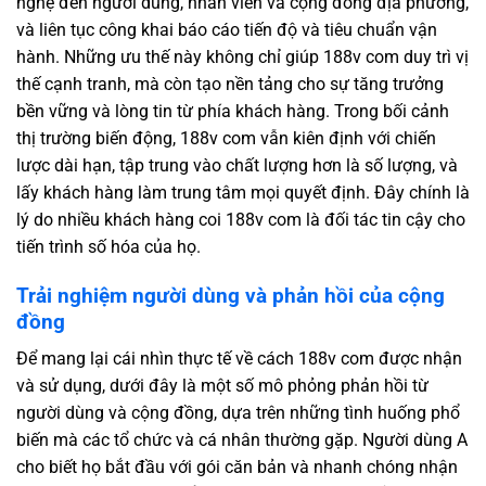
nghệ đến người dùng, nhân viên và cộng đồng địa phương,
và liên tục công khai báo cáo tiến độ và tiêu chuẩn vận
hành. Những ưu thế này không chỉ giúp 188v com duy trì vị
thế cạnh tranh, mà còn tạo nền tảng cho sự tăng trưởng
bền vững và lòng tin từ phía khách hàng. Trong bối cảnh
thị trường biến động, 188v com vẫn kiên định với chiến
lược dài hạn, tập trung vào chất lượng hơn là số lượng, và
lấy khách hàng làm trung tâm mọi quyết định. Đây chính là
lý do nhiều khách hàng coi 188v com là đối tác tin cậy cho
tiến trình số hóa của họ.
Trải nghiệm người dùng và phản hồi của cộng
đồng
Để mang lại cái nhìn thực tế về cách 188v com được nhận
và sử dụng, dưới đây là một số mô phỏng phản hồi từ
người dùng và cộng đồng, dựa trên những tình huống phổ
biến mà các tổ chức và cá nhân thường gặp. Người dùng A
cho biết họ bắt đầu với gói căn bản và nhanh chóng nhận